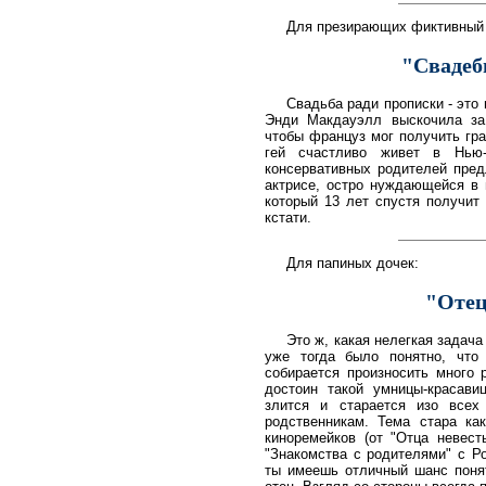
Для презирающих фиктивный 
"Свадеб
Свадьба ради прописки - это 
Энди Макдауэлл выскочила за
чтобы француз мог получить гра
гей счастливо живет в Нью
консервативных родителей пред
актрисе, остро нуждающейся в г
который 13 лет спустя получит 
кстати.
Для папиных дочек:
"Отец
Это ж, какая нелегкая задача
уже тогда было понятно, что
собирается произносить много 
достоин такой умницы-красави
злится и старается изо всех
родственникам. Тема стара ка
киноремейков (от "Отца невес
"Знакомства с родителями" с Р
ты имеешь отличный шанс понят