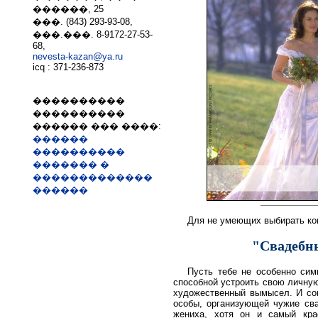
������, 25
���. (843) 293-93-08,
���.���. 8-9172-27-53-
68,
nevesta-kazan@ya.ru
icq : 371-236-873
����������
����������
������ ��� ����:
������
����������
������� �
�������������
������
Для не умеющих выбирать ко
"Свадебны
Пусть тебе не особенно си
способной устроить свою личную
художественный вымысел. И со
особы, организующей чужие с
жениха, хотя он и самый кр