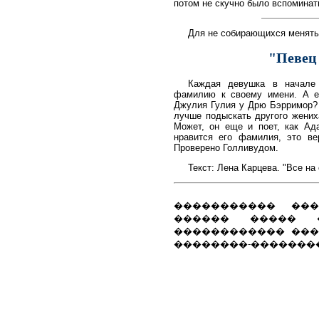
потом не скучно было вспоминат
Для не собирающихся менят
"Певец 
Каждая девушка в начале 
фамилию к своему имени. А ес
Джулия Гулия у Дрю Бэрримор? М
лучше подыскать другого жених
Может, он еще и поет, как А
нравится его фамилия, это ве
Проверено Голливудом.
Текст: Лена Карцева. "Все на
����������� ��
������ ����� 
������������ ���
��������-��������