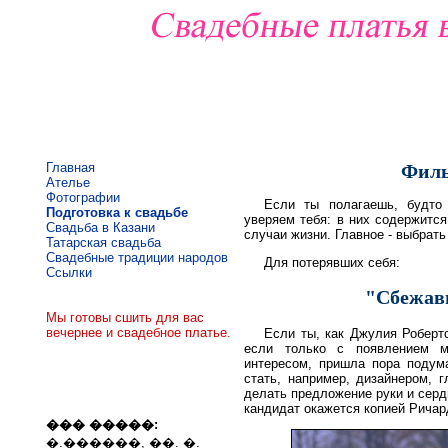
Главная
Филь
Ателье
Фотографии
Если ты полагаешь, будто
Подготовка к свадьбе
уверяем тебя: в них содержится
Свадьба в Казани
случаи жизни. Главное - выбрать
Татарская свадьба
Свадебные традиции народов
Для потерявших себя:
Ссылки
"Сбежавш
Мы готовы сшить для вас
вечернее и свадебное платье.
Если ты, как Джулия Робертс
если только с появлением 
интересом, пришла пора подума
стать, например, дизайнером, г
делать предложение руки и серд
кандидат окажется копией Ричар
��� �����:
�.������, ��. �.