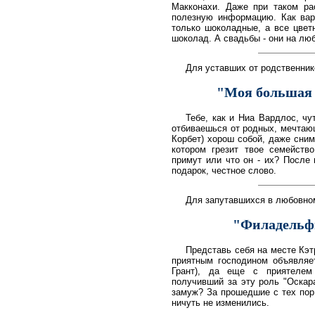
Макконахи. Даже при таком ра
полезную информацию. Как вар
только шоколадные, а все цветн
шоколад. А свадьбы - они на люб
Для уставших от родственник
"Моя большая г
Тебе, как и Ниа Вардлос, чу
отбиваешься от родных, мечтающ
Корбет) хорош собой, даже сним
котором грезит твое семейство
примут или что он - их? После 
подарок, честное слово.
Для запутавшихся в любовном
"Филадельфи
Представь себя на месте Кэт
приятным господином объявляе
Грант), да еще с приятелем 
получивший за эту роль "Оскара
замуж? За прошедшие с тех пор
ничуть не изменились.