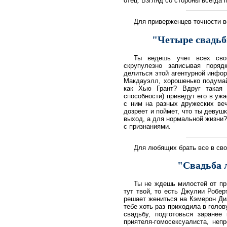
отец. Взгляд со стороны всегда 
Для приверженцев точности в
"Четыре свадьб
Ты ведешь учет всех сво
скрупулезно записывая поря
делиться этой агентурной инфо
Макдауэлл, хорошенько подумай
как Хью Грант? Вдруг такая 
способности) приведут его в ужа
с ним на разных дружеских веч
дозреет и поймет, что ты девуш
выход, а для нормальной жизни?
с признаниями.
Для любящих брать все в сво
"Свадьба л
Ты не ждешь милостей от пр
тут твой, то есть Джулии Робе
решает жениться на Кэмерон Диа
тебе хоть раз приходила в голо
свадьбу, подготовься заранее
приятеля-гомосексуалиста, неп