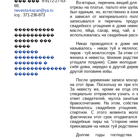
���.���. 8-9172-27-53-
Во-вторых, перечень вещей для
68,
отрезы на платье, пальто или шуба,
nevesta-kazan@ya.ru
был единым, но, естественно в кон
icq : 371-236-873
и зависел от материального пол
записывался и перечень проду
свадебного угощения в доме невес
����������
масло, яйца, сахар, мед, чай, а
использовалась на свадебные расх
����������
������ ���
Никах проводился в доме нев
����:
называлось - никах туй и являло
������
пиров - туй мэжлэслэре. За этим с
����������
жениха и невесты, близкие родстве
угощали позднее). Сами молодые 
������� �
себя дома, нередко в другой дерев
�������������
другой половине избы.
������
После церемонии записи мэхэ
на этот брак. Поскольку их при эт
За невесту же, кроме ее отца от
специально отправляли узнать о 
ответ свидетелей, мулла зачиты
бракосочетанию. На этом, собстве
Начиналось свадебное угощение
спиртное. С этого момента мол
фактически этот срок отодвигался
свадебные пиры на "стороне неве
приехавшие на никах туй родственн
Долгие годы господства г