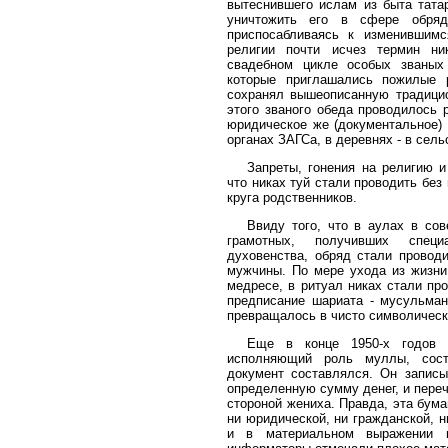
вытеснившего ислам из быта тата
уничтожить его в сфере обряд
приспосабливаясь к изменившимс
религии почти исчез термин н
свадебном цикле особых званых
которые приглашались пожилые р
сохранял вышеописанную традици
этого званого обеда проводилось 
юридическое же (документальное) 
органах ЗАГСа, в деревнях - в сель
Запреты, гонения на религию и
что никах туй стали проводить без
круга родственников.
Ввиду того, что в аулах в со
грамотных, получивших специа
духовенства, обряд стали прово
мужчины. По мере ухода из жизни
медресе, в ритуал никах стали про
предписание шариата - мусульман
превращалось в чисто символически
Еще в конце 1950-х годов н
исполняющий роль муллы, сост
документ составлялся. Он запис
определенную сумму денег, и пере
стороной жениха. Правда, эта бума
ни юридической, ни гражданской, н
и в материальном выражении в