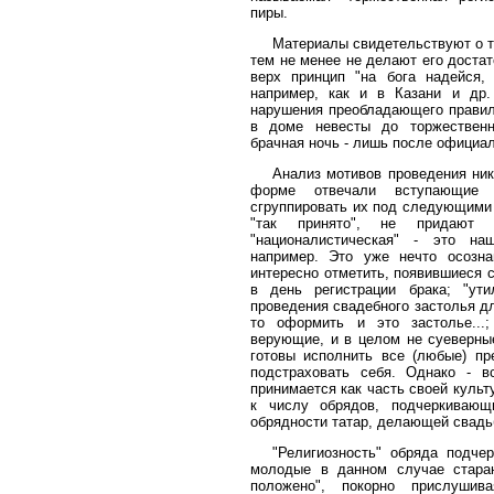
пиры.
Материалы свидетельствуют о т
тем не менее не делают его доста
верх принцип "на бога надейся,
например, как и в Казани и др
нарушения преобладающего правила
в доме невесты до торжественн
брачная ночь - лишь после официа
Анализ мотивов проведения ник
форме отвечали вступающие в
сгруппировать их под следующими 
"так принято", не придают э
"националистическая" - это на
например. Это уже нечто осозна
интересно отметить, появившиеся
в день регистрации брака; "ут
проведения свадебного застолья дл
то оформить и это застолье...
верующие, и в целом не суеверны
готовы исполнить все (любые) пр
подстраховать себя. Однако - 
принимается как часть своей культ
к числу обрядов, подчеркивающ
обрядности татар, делающей свадьб
"Религиозность" обряда подче
молодые в данном случае стараю
положено", покорно прислушив