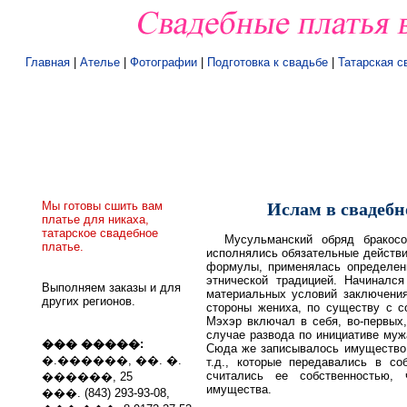
Главная
|
Ателье
|
Фотографии
|
Подготовка к свадьбе
|
Татарская с
Мы готовы сшить вам
Ислам в свадебн
платье для никаха,
татарское свадебное
Мусульманский обряд бракосо
платье.
исполнялись обязательные действи
формулы, применялась определенн
этнической традицией. Начинался
Выполняем заказы и для
материальных условий заключения
других регионов.
стороны жениха, по существу с со
Мэхэр включал в себя, во-первых
случае развода по инициативе муж
��� �����:
Сюда же записывалось имущество, 
�.������, ��. �.
т.д., которые передавались в со
считались ее собственностью,
������, 25
имущества.
���. (843) 293-93-08,