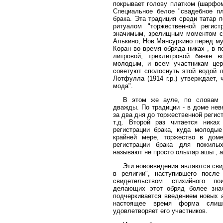
покрывает голову платком (шарфом
Специальное белое "свадебное пл
брака. Эта традиция среди татар 
ритуалом "торжественной регист
значимым, зрелищным моментом со
Алькино, Нов.Мансуркино перед му
Коран во время обряда никах , в 
литровой, трехлитровой банке 
молодым, и всем участникам це
советуют сполоснуть этой водой 
Лотфулла (1914 г.р.) утверждает, 
мода".
В этом же ауле, по словам и
дважды. По традиции - в доме неве
за два дня до торжественной регис
т.д. Второй раз читается ника
регистрации брака, куда молоды
крайней мере, торжество в дом
регистрации брака для пожилы
называют не просто олылар ашы , а 
Эти нововведения являются сви
в религии", наступившего после
свидетельством стихийного по
делающих этот обряд более знач
подчеркивается введением новых 
настоящее время форма слиш
удовлетворяет его участников.