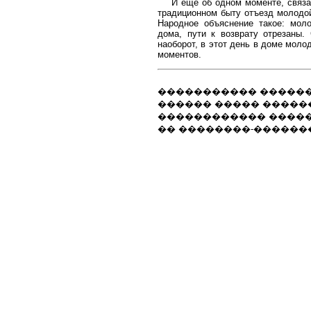
И еще об одном моменте, связа
традиционном быту отъезд молодо
Народное объяснение такое: моло
дома, пути к возврату отрезаны.
наоборот, в этот день в доме моло
моментов.
����������� ������
������ ����� ������
������������ ����
�� ��������-������