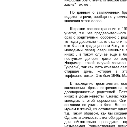
информаторы отмечали плохое мат
жизнь" тех лет.
По данным о заключенных бра
ведется и речи, вообще не упомин
значения этого слова.
Широкое распространение в 19
убегом, т.е. без предварительног
брак с родителями, особенно с род
те годы довольно часто стало и п
это было в традиционном быту, а 
молодыми перед свершившимся ф
никах , в таком случае еще в бо
поступком дочери, даже ее род
Например, такой случай записа
"украли", так как мать отказала св
старшая дочь, которая в эт
торфозаготовках. Это был 1946г. Ма
В последние десятилетия, ос
заключения брака встречается р
договоренностью родителей. Поэ
никах в доме невесты. Сейчас уже
молодых в этой церемонии. Он
согласии вступить в брак. Более
мужем и женой, их оставляют одних
т.д. Таким образом, как бы сохра
Однако значимость этих обрядов о
дня обязательно проводится ю
называемая "торжественная реги